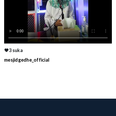
3 suka
mesjidgedhe_official