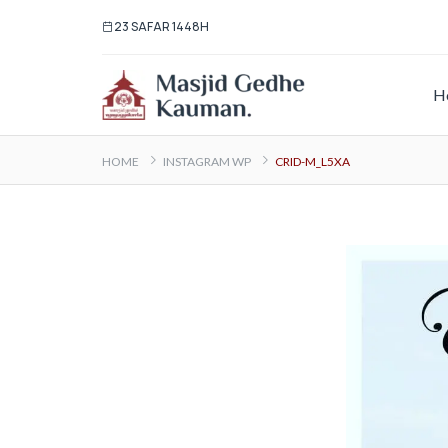
23 SAFAR 1448H
H
HOME
INSTAGRAM WP
CRID-M_L5XA