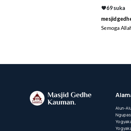
69 suka
mesjidgedhe
Semoga Allah
Alam
Alun-Al
Ngupas
Yogyaka
Yogyaka