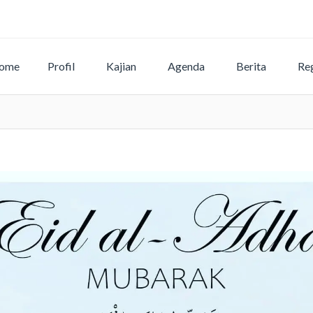
ome
Profil
Kajian
Agenda
Berita
Reg