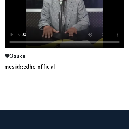
3 suka
mesjidgedhe_official