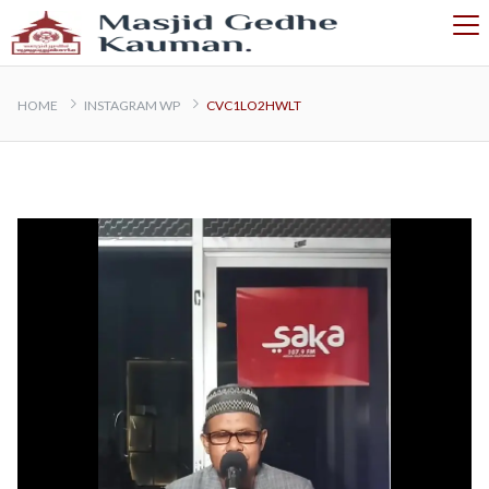
HOME
INSTAGRAM WP
CVC1LO2HWLT