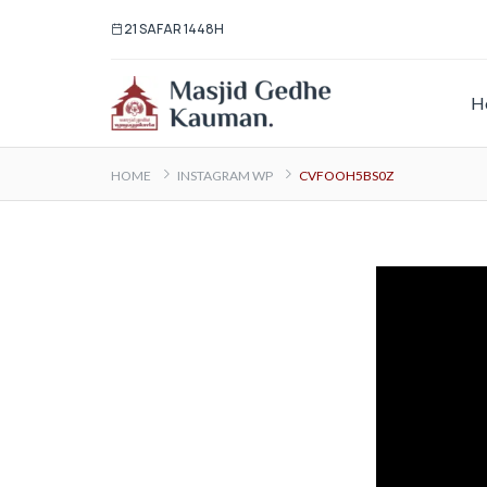
21 SAFAR 1448H
H
HOME
INSTAGRAM WP
CVFOOH5BS0Z