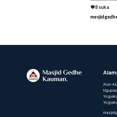
8 suka
mesjidgedhe
Alam
Alun-Al
Ngupas
Yogyaka
Yogyaka
masjid