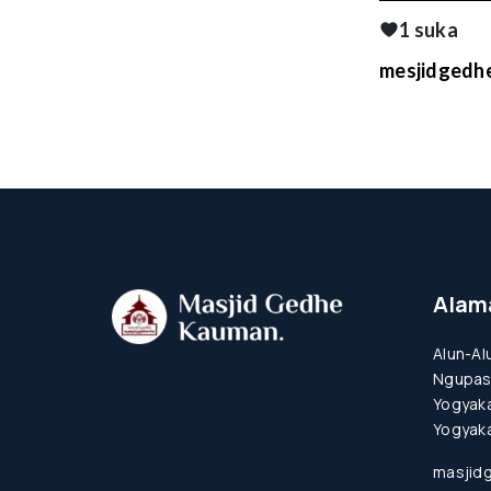
1 suka
mesjidgedhe
Alam
Alun-Al
Ngupas
Yogyaka
Yogyaka
masjid