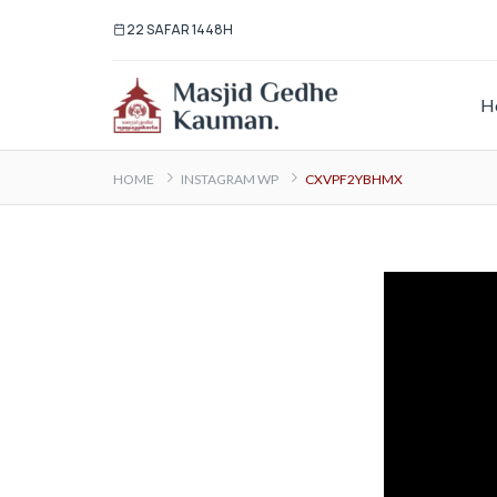
22 SAFAR 1448H
H
HOME
INSTAGRAM WP
CXVPF2YBHMX