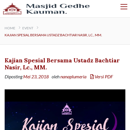
HOME
EVENT
KAJIAN SPESIAL BERSAMA USTADZ BACHTIAR NASIR, LC., MM.
Kajian Spesial Bersama Ustadz Bachtiar
Nasir, Lc., MM.
Diposting
Mei 23, 2018
oleh
nanaplumeria
Versi PDF