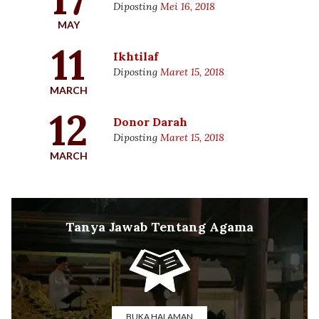
Diposting
Mei 16, 2018
MAY
11
Ikhtilaf
Diposting
Maret 15, 2018
MARCH
12
Donor Darah
Diposting
Maret 15, 2018
MARCH
Tanya Jawab Tentang Agama
BUKA HALAMAN