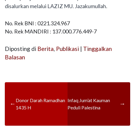
disalurkan melalui LAZIZ MU. Jazakumullah.
No. Rek BNI : 0221.324.967
No. Rek MANDIRI : 137.000.776.449-7
Diposting di
Berita
,
Publikasi
|
Tinggalkan
Balasan
Donor Darah Ramadhan
Infaq Jum’at Kauman
←
→
1435 H
Peduli Palestina