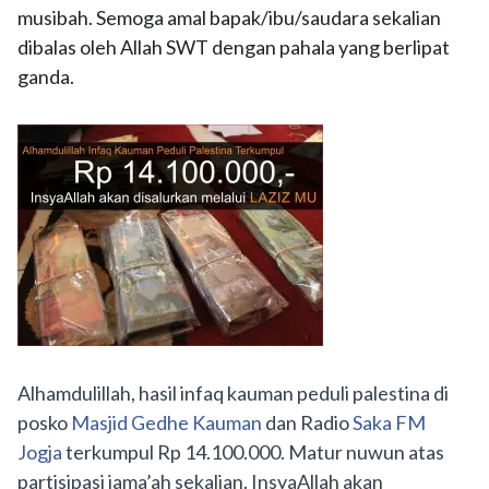
musibah. Semoga amal bapak/ibu/saudara sekalian
dibalas oleh Allah SWT dengan pahala yang berlipat
ganda.
Alhamdulillah, hasil infaq kauman peduli palestina di
posko
Masjid Gedhe Kauman
dan Radio
Saka FM
Jogja
terkumpul Rp 14.100.000. Matur nuwun atas
partisipasi jama’ah sekalian. InsyaAllah akan