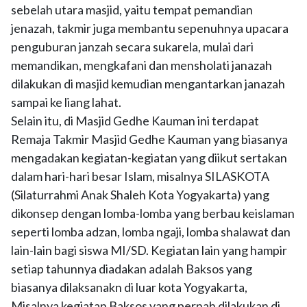
sebelah utara masjid, yaitu tempat pemandian
jenazah, takmir juga membantu sepenuhnya upacara
penguburan janzah secara sukarela, mulai dari
memandikan, mengkafani dan mensholati janazah
dilakukan di masjid kemudian mengantarkan janazah
sampai ke liang lahat.
Selain itu, di Masjid Gedhe Kauman ini terdapat
Remaja Takmir Masjid Gedhe Kauman yang biasanya
mengadakan kegiatan-kegiatan yang diikut sertakan
dalam hari-hari besar Islam, misalnya SILASKOTA
(Silaturrahmi Anak Shaleh Kota Yogyakarta) yang
dikonsep dengan lomba-lomba yang berbau keislaman
seperti lomba adzan, lomba ngaji, lomba shalawat dan
lain-lain bagi siswa MI/SD. Kegiatan lain yang hampir
setiap tahunnya diadakan adalah Baksos yang
biasanya dilaksanakn di luar kota Yogyakarta,
Misalnya kegiatan Baksos yang pernah dilakukan di