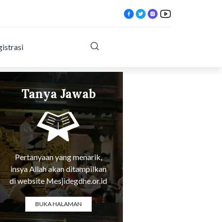
istrasi
Tanya Jawab
Tentang Agama
Pertanyaan yang menarik,
insya Allah akan ditampilkan
di website Mesjidegdhe.or.id
BUKA HALAMAN