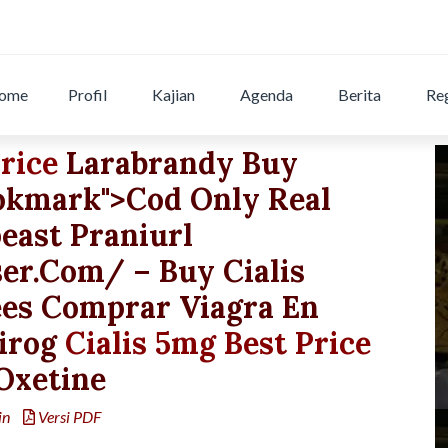
ome
Profil
Kajian
Agenda
Berita
Reg
rice
Larabrandy Buy
ookmark">Cod Only Real
east Praniurl
ser.com/ – Buy Cialis
ees Comprar Viagra En
irog
Cialis 5mg Best Price
Oxetine
in
Versi PDF