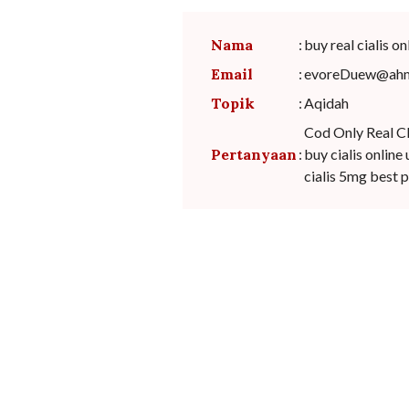
Nama
:
buy real cialis on
Email
:
evoreDuew@ahm
Topik
:
Aqidah
Cod Only Real Cl
Pertanyaan
:
buy cialis onlin
cialis 5mg best 