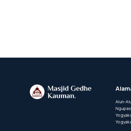
Alam
Alun-Al
Ngupas
Yogyaka
Yogyaka