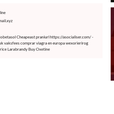
line
ail.xyz
obetasol Cheapeast praniurl https://asocialiser.com/ -
e uk vaksfees comprar viagra en europa wexorierirog
price Larabrandy Buy Oxetine