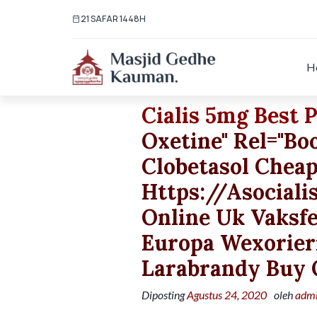
21 SAFAR 1448H
H
Cialis 5mg Best P
Oxetine" Rel="b
Clobetasol Cheap
Https://asociali
Online Uk Vaksf
Europa Wexorier
Larabrandy Buy 
Diposting
Agustus 24, 2020
oleh
adm