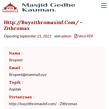
Http://buyzithromaxinf.com/ –
Zithromax
Diposting
September 21, 2021
oleh
admin
Versi PDF
Nama
:
Brupent
Email
:
Brupent@manmail.xyz
Topik
:
Aqidah
Pertanyaan
:
http://buyzithromaxinf.com/ - Zithromax