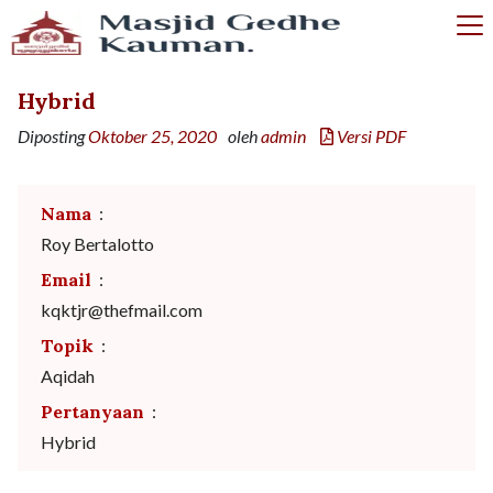
Hybrid
Diposting
Oktober 25, 2020
oleh
admin
Versi PDF
Nama
:
Roy Bertalotto
Email
:
kqktjr@thefmail.com
Topik
:
Aqidah
Pertanyaan
:
Hybrid