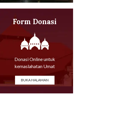
Form Donasi
Online
Donasi Online untuk
kemaslahatan Umat
BUKA HALAMAN