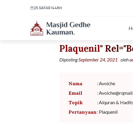
25 SAFAR 1448H
H
Plaquenil
" Rel="
Diposting
September 24, 2021
oleh
a
Nama
:
Avoiche
Email
:
Avoiche@rqmail
Topik
:
Alquran & Hadit
Pertanyaan
:
Plaquenil