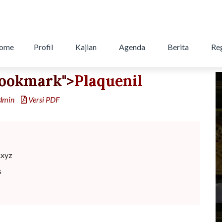
ome
Profil
Kajian
Agenda
Berita
Reg
bookmark">
Plaquenil
dmin
Versi PDF
.xyz
s