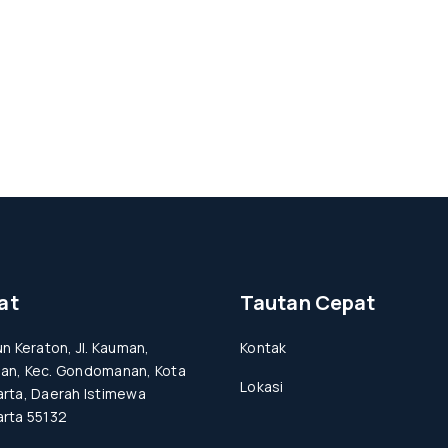
at
Tautan Cepat
un Keraton, Jl. Kauman,
Kontak
an, Kec. Gondomanan, Kota
Lokasi
rta, Daerah Istimewa
rta 55132