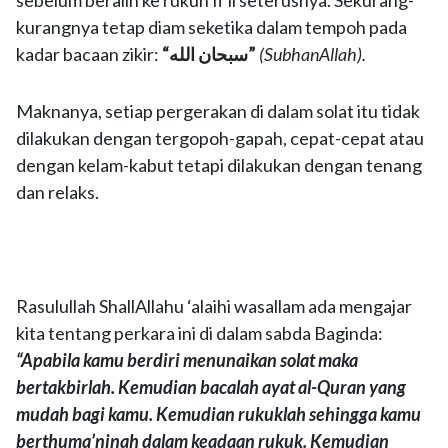
sebelum beralih ke rukun fi‘li seterusnya. Sekurang-
kurangnya tetap diam seketika dalam tempoh pada
kadar bacaan zikir:
“سبحان الله”
(
SubhanAllah
).
Maknanya, setiap pergerakan di dalam solat itu tidak
dilakukan dengan tergopoh-gapah, cepat-cepat atau
dengan kelam-kabut tetapi dilakukan dengan tenang
dan relaks.
Rasulullah ShallAllahu ‘alaihi wasallam ada mengajar
kita tentang perkara ini di dalam sabda Baginda:
“Apabila kamu berdiri menunaikan solat maka
bertakbirlah. Kemudian bacalah ayat al-Quran yang
mudah bagi kamu. Kemudian rukuklah sehingga kamu
berthuma’ninah dalam keadaan rukuk. Kemudian