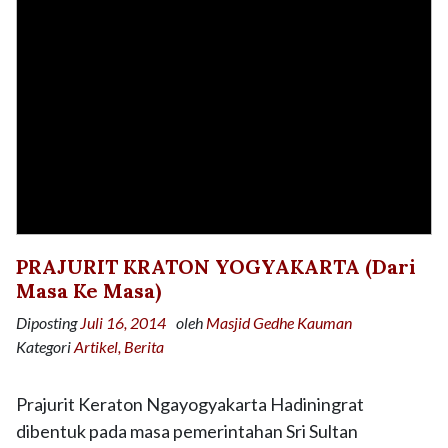
PRAJURIT KRATON YOGYAKARTA (Dari
Masa Ke Masa)
Diposting
Juli 16, 2014
oleh
Masjid Gedhe Kauman
Kategori
Artikel
Berita
Prajurit Keraton Ngayogyakarta Hadiningrat
dibentuk pada masa pemerintahan Sri Sultan